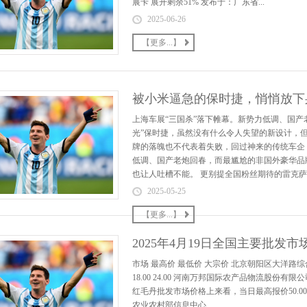
展卡 展开剩余51% 发布于：广东省...
2025-06-26
【更多...】
被小米逼急的保时捷，悄悄放下
上海车展“三国杀”落下帷幕。新势力低调、国产
光”保时捷，虽然没有什么令人失望的新设计，
牌的落魄也不代表着失败，回过神来的传统车企，
低调、国产老炮回春，而最尴尬的非国外豪华品牌
也让人吐槽不能。 更别提全国粉丝期待的雷克萨
2025-05-25
【更多...】
2025年4月19日全国主要批发
市场 最高价 最低价 大宗价 北京朝阳区大洋路综合市场 
18.00 24.00 河南万邦国际农产品物流股份有限公司
红毛丹批发市场价格上来看，当日最高报价50.00元/
农业农村部信息中心...