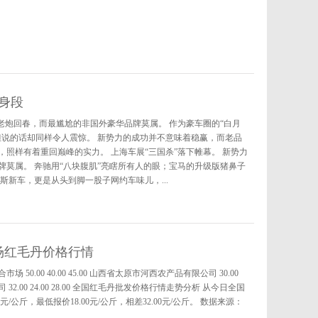
身段
老炮回春，而最尴尬的非国外豪华品牌莫属。 作为豪车圈的“白月
但说的话却同样令人震惊。 新势力的成功并不意味着稳赢，而老品
照样有着重回巅峰的实力。 上海车展“三国杀”落下帷幕。 新势力
莫属。 奔驰用“八块腹肌”亮瞎所有人的眼；宝马的升级版猪鼻子
斯新车，更是从头到脚一股子网约车味儿，...
市场红毛丹价格行情
50.00 40.00 45.00 山西省太原市河西农产品有限公司 30.00
 32.00 24.00 28.00 全国红毛丹批发价格行情走势分析 从今日全国
公斤，最低报价18.00元/公斤，相差32.00元/公斤。 数据来源：