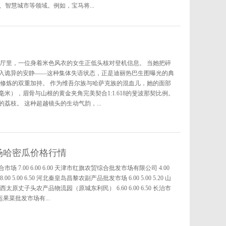
智慧城市等领域。例如，宝马将...
大厅里，一位身着米色风衣的女生正低头核对登机信息。 当她把碎
入诡异的安静——这种集体失语状态，正是迪丽热巴生图曝光的典
天修炼的双重加持。 作为维吾尔族与哈萨克族的混血儿，她的面部
5毫米），眉骨与山根的黄金夹角完美契合1:1.618的斐波那契比例。
荔枝。 这种超越镜头的生动气韵，...
市场哈密瓜价格行情
7.00 6.00 6.00 天津市红旗农贸综合批发市场有限公司 4.00
 5.00 6.50 河北秦皇岛昌黎农副产品批发市场 6.00 5.00 5.20 山
 山西太原丈子头农产品物流园（原城东利民） 6.60 6.00 6.50 长治市
大运果菜批发市场有...