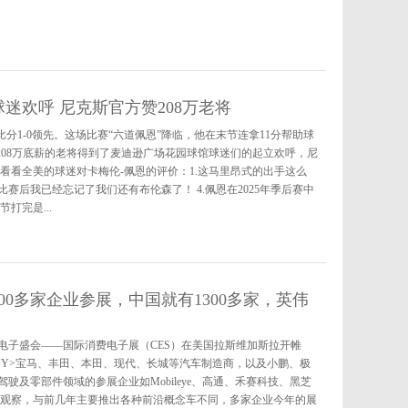
球迷欢呼 尼克斯官方赞208万老将
大比分1-0领先。这场比赛“六道佩恩”降临，他在末节连拿11分帮助球
着208万底薪的老将得到了麦迪逊广场花园球馆球迷们的起立欢呼，尼
看看全美的球迷对卡梅伦-佩恩的评价：1.这马里昂式的出手这么
管比赛后我已经忘记了我们还有布伦森了！ 4.佩恩在2025年季后赛中
打完是...
00多家企业参展，中国就有1300多家，英伟
消费电子盛会——国际消费电子展（CES）在美国拉斯维加斯拉开帷
WYY>宝马、丰田、本田、现代、长城等汽车制造商，以及小鹏、极
及零部件领域的参展企业如Mobileye、高通、禾赛科技、黑芝
者观察，与前几年主要推出各种前沿概念车不同，多家企业今年的展