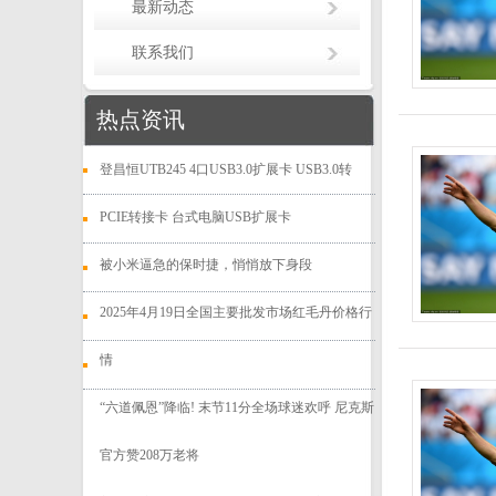
最新动态
联系我们
热点资讯
登昌恒UTB245 4口USB3.0扩展卡 USB3.0转
PCIE转接卡 台式电脑USB扩展卡
被小米逼急的保时捷，悄悄放下身段
2025年4月19日全国主要批发市场红毛丹价格行
情
“六道佩恩”降临! 末节11分全场球迷欢呼 尼克斯
官方赞208万老将