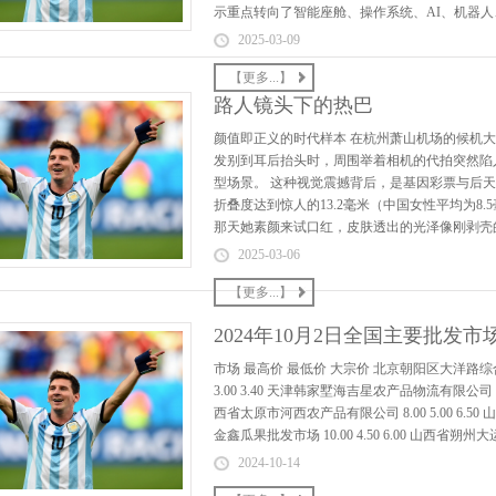
示重点转向了智能座舱、操作系统、AI、机器人、
2025-03-09
【更多...】
路人镜头下的热巴
颜值即正义的时代样本 在杭州萧山机场的候机
发别到耳后抬头时，周围举着相机的代拍突然陷
型场景。 这种视觉震撼背后，是基因彩票与后
折叠度达到惊人的13.2毫米（中国女性平均为8.
那天她素颜来试口红，皮肤透出的光泽像刚剥壳的
2025-03-06
【更多...】
2024年10月2日全国主要批发
市场 最高价 最低价 大宗价 北京朝阳区大洋路综合市场 
3.00 3.40 天津韩家墅海吉星农产品物流有限公司 8.00
西省太原市河西农产品有限公司 8.00 5.00 6.50
金鑫瓜果批发市场 10.00 4.50 6.00 山西省朔州
2024-10-14