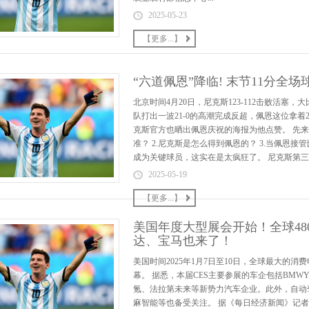
2025-05-23
【更多...】
“六道佩恩”降临! 末节11分全场
北京时间4月20日，尼克斯123-112击败活塞，
队打出一波21-0的高潮完成反超，佩恩这位拿
克斯官方也晒出佩恩庆祝的海报为他点赞。 先来
准？ 2.尼克斯是怎么得到佩恩的？ 3.当佩恩接
成为关键球员，这实在是太疯狂了。 尼克斯第三节
2025-05-19
【更多...】
美国年度大型展会开始！全球48
达、宝马也来了！
美国时间2025年1月7日至10日，全球最大的
幕。 据悉，本届CES主要参展的车企包括BM
氪、法拉第未来等新势力汽车企业。此外，自动驾驶
麻智能等也备受关注。 据《每日经济新闻》记