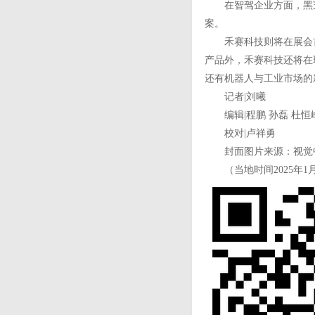
在智驾企业方面，黑芝麻
案。
禾赛科技则将在展会首
产品外，禾赛科技还将在
还有机器人与工业市场的新
记者|刘曦
编辑|程鹏 孙磊 杜恒
校对|卢祥勇
封面图片来源：视觉
（当地时间2025年1月