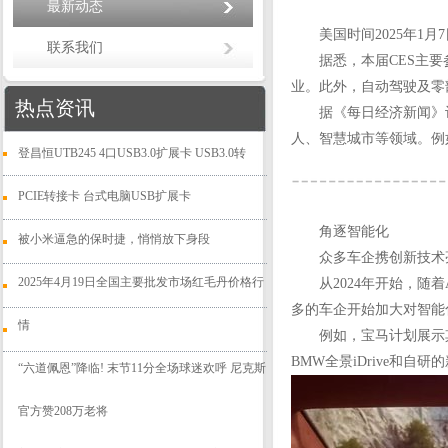
最新动态
美国时间2025年1月
联系我们
据悉，本届CES主要参
业。此外，自动驾驶及零部
热点资讯
据《每日经济新闻》记者
人、智慧城市等领域。例如，
登昌恒UTB245 4口USB3.0扩展卡 USB3.0转
PCIE转接卡 台式电脑USB扩展卡
角逐智能化
被小米逼急的保时捷，悄悄放下身段
众多车企携创新技术
2025年4月19日全国主要批发市场红毛丹价格行
从2024年开始，随着
多的车企开始加大对智能
情
例如，宝马计划展示其全新
BMW全景iDrive和自
“六道佩恩”降临! 末节11分全场球迷欢呼 尼克斯
官方赞208万老将