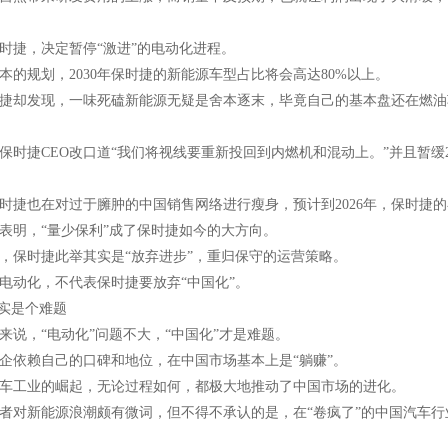
时捷，决定暂停“激进”的电动化进程。
本的规划，2030年保时捷的新能源车型占比将会高达80%以上。
捷却发现，一味死磕新能源无疑是舍本逐末，毕竟自己的基本盘还在燃油车
保时捷CEO改口道“我们将视线要重新投回到内燃机和混动上。”并且暂缓20
时捷也在对过于臃肿的中国销售网络进行瘦身，预计到2026年，保时捷的在
表明，“量少保利”成了保时捷如今的大方向。
，保时捷此举其实是“放弃进步”，重归保守的运营策略。
电动化，不代表保时捷要放弃“中国化”。
确实是个难题
来说，“电动化”问题不大，“中国化”才是难题。
企依赖自己的口碑和地位，在中国市场基本上是“躺赚”。
车工业的崛起，无论过程如何，都极大地推动了中国市场的进化。
者对新能源浪潮颇有微词，但不得不承认的是，在“卷疯了”的中国汽车