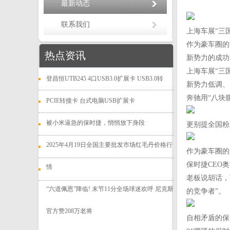
最新动态
联系我们
上海车展“三
作为豪车圈的
热点资讯
新势力的成功
上海车展“三
登昌恒UTB245 4口USB3.0扩展卡 USB3.0转
新势力低调、
奔驰用“八块
PCIE转接卡 台式电脑USB扩展卡
被小米逼急的保时捷，悄悄放下身段
更别提全国粉
2025年4月19日全国主要批发市场红毛丹价格行
作为豪车圈的
保时捷CEO
情
老板说胡话，
“六道佩恩”降临! 末节11分全场球迷欢呼 尼克斯
的竞争者”。
官方赞208万老将
自相矛盾的保