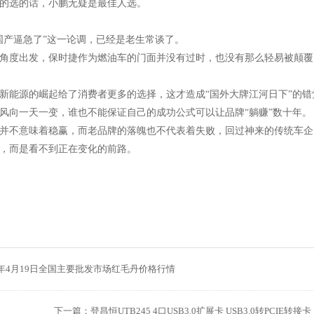
的选的话，小鹏无疑是最佳人选。
国产逼急了”这一论调，已经是老生常谈了。
角度出发，保时捷作为燃油车的门面并没有过时，也没有那么轻易被颠覆
新能源的崛起给了消费者更多的选择，这才造成“国外大牌江河日下”的错
风向一天一变，谁也不能保证自己的成功公式可以让品牌“躺赚”数十年。
并不意味着稳赢，而老品牌的落魄也不代表着失败，回过神来的传统车企
，而是看不到正在变化的前路。
25年4月19日全国主要批发市场红毛丹价格行情
下一篇：
登昌恒UTB245 4口USB3.0扩展卡 USB3.0转PCI