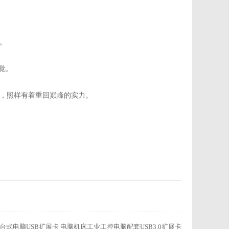
。
觉。
，照样有着重回巅峰的实力。
E转接卡 台式电脑USB扩展卡 电脑机床工业工控电脑配套USB3.0扩展卡