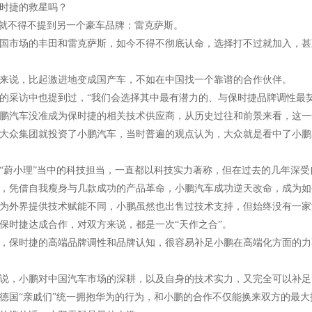
保时捷的救星吗？
”就不得不提到另一个豪车品牌：雷克萨斯。
国市场的丰田和雷克萨斯，如今不得不彻底认命，选择打不过就加入，甚
来说，比起激进地变成国产车，不如在中国找一个靠谱的合作伙伴。
的采访中也提到过，“我们会选择其中最有潜力的、与保时捷品牌调性最
鹏汽车没准成为保时捷的相关技术供应商，从历史过往和前景来看，这一
年，大众集团就投资了小鹏汽车，当时普遍的观点认为，大众就是看中了小
“蔚小理”当中的科技担当，一直都以科技实力著称，但在过去的几年深
，凭借自我瘦身与几款成功的产品革命，小鹏汽车成功逆天改命，成为如
为外界提供技术赋能不同，小鹏虽然也出售过技术支持，但始终没有一家
保时捷达成合作，对双方来说，都是一次“天作之合”。
，保时捷的高端品牌调性和品牌认知，很容易补足小鹏在高端化方面的力
说，小鹏对中国汽车市场的深耕，以及自身的技术实力，又完全可以补足
德国“亲戚们”统一拥抱华为的行为，和小鹏的合作不仅能换来双方的最大