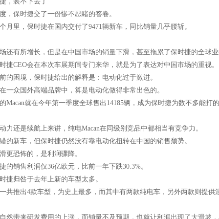
时捷，装不下去了
一季度，保时捷交了一份惨不忍睹的答卷。
个月里，保时捷在国内交付了9471辆新车，同比销量几乎腰斩。
场还有所增长，但是在中国市场的销量下滑，甚至拖累了保时捷的全球业
时捷CEO会在本次车展期间专门来华，就是为了表达对中国市场的重视。
前的困境，保时捷给出的解释是：电动化过于激进。
在一众国外高端品牌中，算是电动化做得非常出色的。
的Macan就在今年第一季度全球售出14185辆，成为保时捷为数不多能打
动力还是续航上来讲，纯电Macan在同级别竞品中都相当有竞争力。
错的新车，但保时捷仍然没有靠电动化扭转在中国的销售颓势。
滑更恐怖的，是利润骤降。
时捷的销售利润仅36亿欧元，比前一年下跌30.3%。
时捷归咎于去年上新的车型太多。
一共推出4款车型，为史上最多，而其中有两款纯电车，另外两款则提供
自然带来研发费用的上涨，而销量不及预期，也就让利润出现了大滑坡，