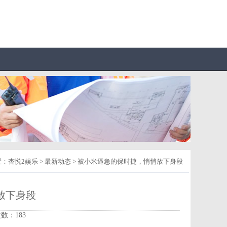
置：
杏悦2娱乐
>
最新动态
> 被小米逼急的保时捷，悄悄放下身段
放下身段
次数：183