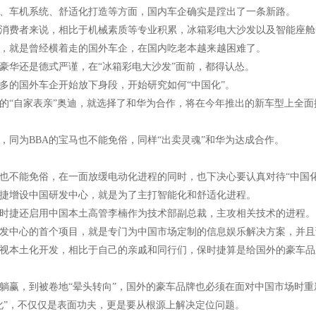
、车机系统、舒适化打造等方面，国内车企确实是蹚出了一条新路。
消费者来说，相比于机械素质等专业积累，冰箱彩电大沙发以及智能座舱
，就是曾经横着走的国外车企，在国内吃老本越来越困难了。
豪华还是德式严谨，在“冰箱彩电大沙发”面前，都得认怂。
多的国外车企开始放下身段，开始研究如何“中国化”。
的“自家表亲”奥迪，就选择了和华为合作，将在今年推出的新车型上全
，同为BBA的宝马也不能免俗，同样“出卖灵魂”和华为达成合作。
也不能免俗，在一面放缓电动化进程的同时，也下决心要认真对待“中国化
保时捷增设中国研发中心，就是为了主打智能化和舒适化进程。
时捷还启用中国本土高管李楠作为技术部副总裁，主攻相关技术的进程。
发中心的首个项目，就是专门为中国市场定制的信息娱乐解决方案，并且预
视本土化开发，相比于自己的亲戚和同行们，保时捷算是给国外的豪车品
躺赢，到被卷地“晕头转向”，国外的豪车品牌也必须在面对中国市场时
化”，不仅仅是表面功夫，更是要从根源上解决定位问题。