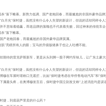
国杀”落下帷幕。新势力低调、国产老炮回春，而最尴尬的非国外豪华品牌
“白月光”保时捷，虽然没有什么令人失望的新设计，但说的话却同样令人
并不意味着稳赢，而老品牌的落魄也不代表着失败，回过神来的传统车企
国杀”落下帷幕。
国产老炮回春，而最尴尬的非国外豪华品牌莫属。
腹肌”亮瞎所有人的眼；宝马的升级版猪鼻子也让人吐槽不能。
丝期待的雷克萨斯新车，更是从头到脚一股子网约车味儿，让广东土豪大
“白月光”保时捷，虽然没有什么令人失望的新设计，但说的话却同样令人
奥博穆在车展时堪称口无遮拦，比如“保时捷考虑在华停售电动汽车”和“保
下属最头疼，在奥博穆发言后，保时捷中国立刻发文称“上述消息均是误读
时捷，到底葫芦里卖的什么药？