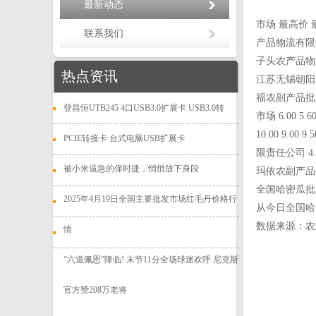
最新动态
市场 最高价 最
联系我们
产品物流有限公司
子头农产品物流园
热点资讯
江苏无锡朝阳农产
福农副产品批发市
登昌恒UTB245 4口USB3.0扩展卡 USB3.0转
市场 6.00 
10.00 9.
PCIE转接卡 台式电脑USB扩展卡
限责任公司 4.
被小米逼急的保时捷，悄悄放下身段
玛依农副产品批发
全国哈密瓜批
2025年4月19日全国主要批发市场红毛丹价格行
从今日全国哈密
数据来源：农
情
“六道佩恩”降临! 末节11分全场球迷欢呼 尼克斯
官方赞208万老将